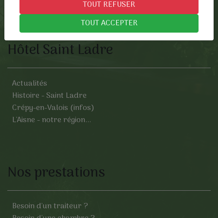
TOUT REFUSER
TOUT ACCEPTER
Hôtel Saint Ladre
Actualités
Histoire - Saint Ladre
Crépy-en-Valois (infos)
L'Aisne - notre région...
Nos prestations
Besoin d'un traiteur ?