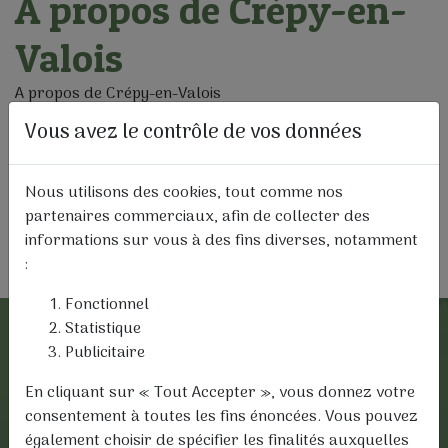
A propos de Crépy-en-
Valois
A propos de Crépy-en-Valois
Vous avez le contrôle de vos données
Crépy-en-Valois (infos)
Nous utilisons des cookies, tout comme nos
partenaires commerciaux, afin de collecter des
informations sur vous à des fins diverses, notamment
:
Fonctionnel
Statistique
Publicitaire
En cliquant sur « Tout Accepter », vous donnez votre
consentement à toutes les fins énoncées. Vous pouvez
également choisir de spécifier les finalités auxquelles